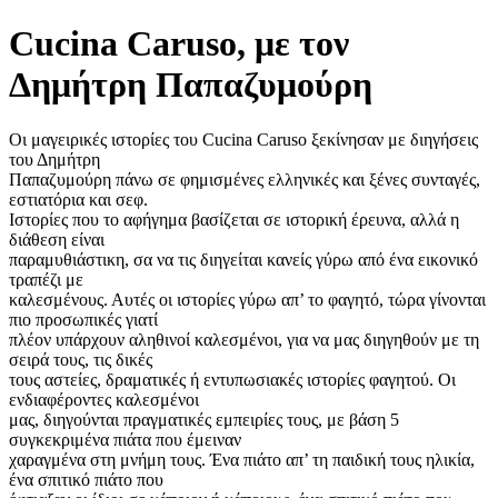
Cucina Caruso, με τον
Δημήτρη Παπαζυμούρη
Οι μαγειρικές ιστορίες του Cucina Caruso ξεκίνησαν με διηγήσεις
του Δημήτρη
Παπαζυμούρη πάνω σε φημισμένες ελληνικές και ξένες συνταγές,
εστιατόρια και σεφ.
Ιστορίες που το αφήγημα βασίζεται σε ιστορική έρευνα, αλλά η
διάθεση είναι
παραμυθιάστικη, σα να τις διηγείται κανείς γύρω από ένα εικονικό
τραπέζι με
καλεσμένους. Αυτές οι ιστορίες γύρω απ’ το φαγητό, τώρα γίνονται
πιο προσωπικές γιατί
πλέον υπάρχουν αληθινοί καλεσμένοι, για να μας διηγηθούν με τη
σειρά τους, τις δικές
τους αστείες, δραματικές ή εντυπωσιακές ιστορίες φαγητού. Οι
ενδιαφέροντες καλεσμένοι
μας, διηγούνται πραγματικές εμπειρίες τους, με βάση 5
συγκεκριμένα πιάτα που έμειναν
χαραγμένα στη μνήμη τους. Ένα πιάτο απ’ τη παιδική τους ηλικία,
ένα σπιτικό πιάτο που